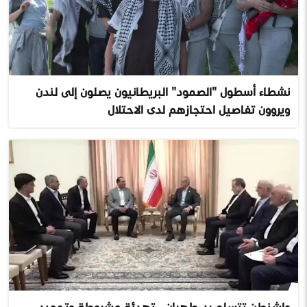
نشطاء أسطول "الصمود" البريطانيون يصلون إلى لندن
ويروون تفاصيل احتجازهم لدى الاحتلال
واشنطن تتسلم رد طهران.. تهدئة مشروطة وتجميد