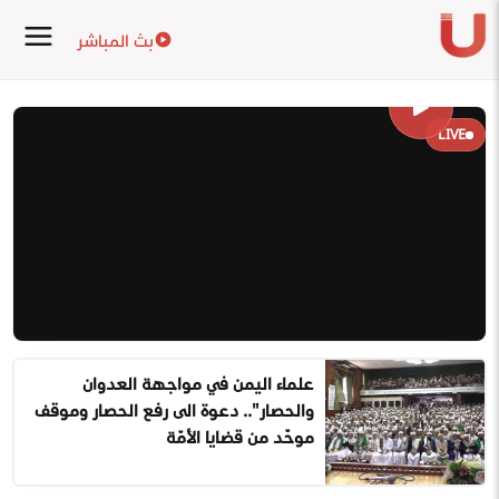
بث المباشر
LIVE
علماء اليمن في مواجهة العدوان
والحصار".. دعوة الى رفع الحصار وموقف
موحّد من قضايا الأمّة