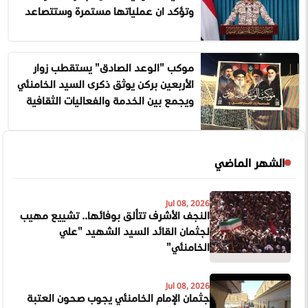
وتؤكد ان عملياتها مستمرة وستتصاعد
موكب "الوعد الصادق" يستقطب زوار
الأربعين بركن يوثق ذكرى السيد الخامنئي
ويجمع بين الخدمة والفعاليات الثقافية
الشهر الماضي
Jul 08, 2026
النجف الأشرف تتألق بوفائها.. تشييع مهيب
لجثمان القائد السيد الشهيد "علي
الخامنئي"
Jul 08, 2026
جثمان الإمام الخامنئي يجوب صحون العتبة