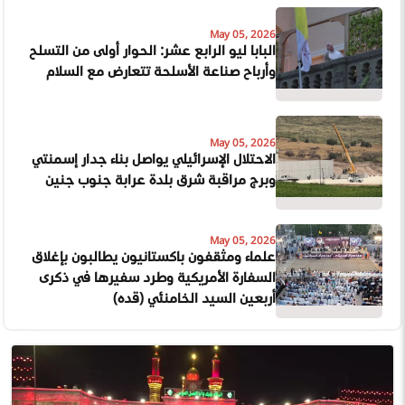
May 05, 2026
البابا ليو الرابع عشر: الحوار أولى من التسلح
وأرباح صناعة الأسلحة تتعارض مع السلام
May 05, 2026
الاحتلال الإسرائيلي يواصل بناء جدار إسمنتي
وبرج مراقبة شرق بلدة عرابة جنوب جنين
May 05, 2026
علماء ومثقفون باكستانيون يطالبون بإغلاق
السفارة الأمريكية وطرد سفيرها في ذكرى
أربعين السيد الخامنئي (قده)