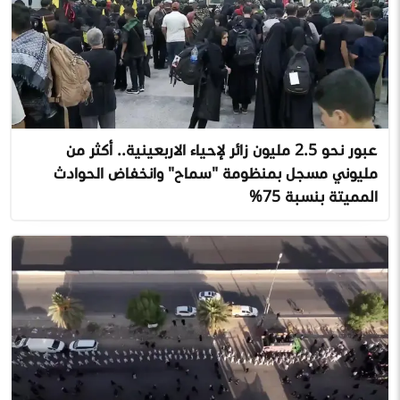
عبور نحو 2.5 مليون زائر لإحياء الاربعينية.. أكثر من
مليوني مسجل بمنظومة "سماح" وانخفاض الحوادث
المميتة بنسبة 75%