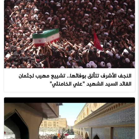
النجف الأشرف تتألق بوفائها.. تشييع مهيب لجثمان
القائد السيد الشهيد "علي الخامنئي"