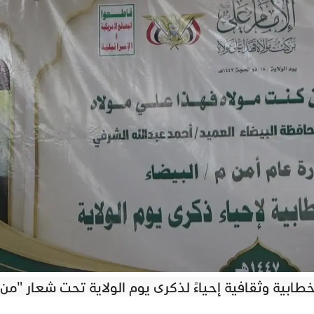
طابية وثقافية إحياءً لذكرى يوم الولاية تحت شعار "من