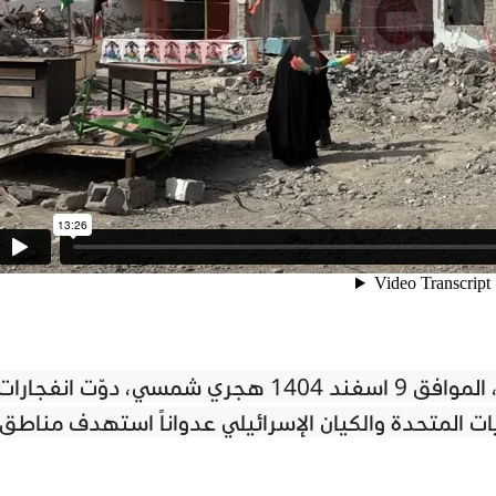
وفي صباح السبت 28 شباط/فبراير 2026، الموافق 9 اسفند 1404 هجري شمسي، دوّت انفجارات
ات المتحدة والكيان الإسرائيلي عدواناً استهدف مناطق