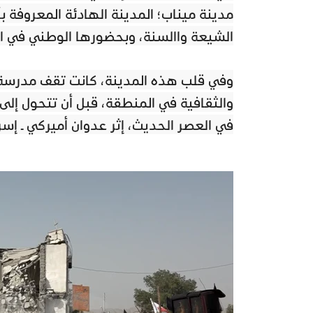
مدينة ميناب؛ المدينة الهادئة المعروفة ب
الشيعة واالسنة، وبحضورها الوطني في ال
وفي قلب هذه المدينة، كانت تقف مدرسة “
والثقافية في المنطقة، قبل أن تتحول إلى
في العصر الحديث، إثر عدوان أميركي ـ إ