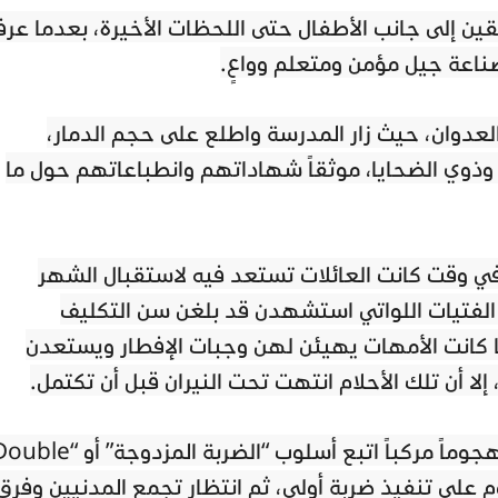
ين إلى جانب الأطفال حتى اللحظات الأخيرة، بعدما عرف
ناعة جيل مؤمن ومتعلم وواعٍ.
 العدوان، حيث زار المدرسة واطلع على حجم الدمار،
ذوي الضحايا، موثقاً شهاداتهم وانطباعاتهم حول ما
ي وقت كانت العائلات تستعد فيه لاستقبال الشهر
ن الفتيات اللواتي استشهدن قد بلغن سن التكليف
ا كانت الأمهات يهيئن لهن وجبات الإفطار ويستعدن
إلا أن تلك الأحلام انتهت تحت النيران قبل أن تكتمل.
ولم يكن ما جرى مجرد ضربة عسكرية، بل هجوماً مركباً اتبع أسلوب “الضربة المزدوجة” 
ت يقوم على تنفيذ ضربة أولى، ثم انتظار تجمع المدنيين وفرق