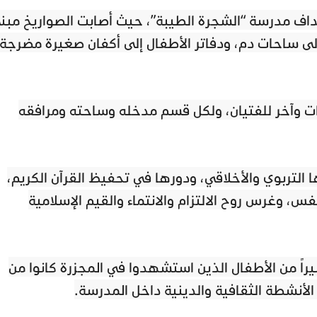
هداف مدرسة “الشجرة الطيبة”، حيث أصابت الصواريخ مبن
ى ساحات دم، ودفاتر الأطفال إلى أكفان صغيرة مضرجة
ات وآخر للفتيان، ولكل قسم مدخله وساحته ومرافقه
لتربوي والأخلاقي، ودورها في تحفيظ القرآن الكريم،
فس، وغرس روح الالتزام والانتماء والقيم الإسلامية
راً من الأطفال الذين استشهدوا في المجزرة كانوا من
الأنشطة الثقافية والدينية داخل المدرسة.