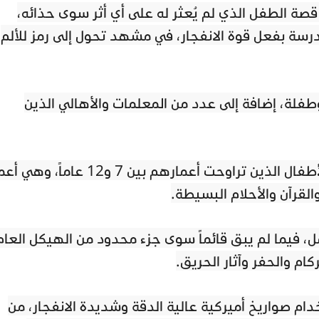
قصة الطفل الذي لم يُعثر له على أي أثر سوى حذائه،
درسة بفعل قوة الانفجار، في مشهد تحول إلى رمز للألم
وان عن استشهاد 168 طفلاً وطفلة، إضافة إلى عدد من المعلمات والأهالي الذين
وكانت الغالبية العظمى من الضحايا من الأطفال الذين تراوحت أعمارهم بين 7 و12 عاماً
لقرآن والأحلام البسيطة.
امل، فيما لم يبق قائماً سوى جزء محدود من الهيكل العام
ام والحفر وآثار الحريق.
ام صواريخ أميركية عالية الدقة وشديدة الانفجار، من