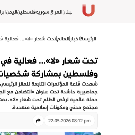
لبنان
العراق
سوريه
فلسطين
اليمن
ايرا
الرئيسة
اخبار
العالم
تحت شعار «لا»… فعالية في
تحت شعار «لا»… فعالية في أكر
وفلسطين بمشاركة شخصيات 
شهدت قاعة المؤتمرات التابعة للمقرّ الرئيسي ل
جماهيرية حاشدة تحت عنوان «التضامن مع الجمهو
حملة عالمية لرفض الظلم تحت شعار «لا»، ب
مجتمع مدني ومكونات إسلامية متعددة.
22-05-2026 08:12 pm