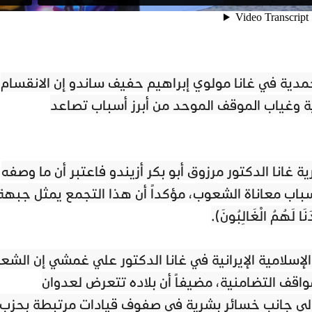
حمدية في غانا مولوي إبراهيم حفيف ساندو إن الانقسام
ية وغياب الموقف الموحد من أبرز أسباب تصاعد
 غانا الدكتور مرزوق أبو بكر أزيندو فاعتبر أن ما وصفه
اب معاناة الشعوب، مؤكداً أن هذا التجمع يمثل جبهة
َهُمُ الْغَالِبُونَ﴾.
إسلامية الإيرانية في غانا الدكتور علي غمشي إن الشع
واقف التضامنية، مضيفاً أن بلاده تتعرض لعدوان
لى جانب خسائر بشرية في صفوف قيادات مرتبطة بحزب