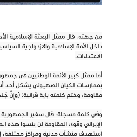
من جهته، قال ممثل البعثة الإسلامية الأ
داخل الأمة الإسلامية والازدواجية السياس
الاعتداءات.
أما ممثل كبير الأئمة الوطنيين في جمهورية
بممارسات الكيان الصهيوني يشكل أحد أسب
مقاومة، وختم كلمته بآية قرآنية: ﴿وَإِنَّ جُندَنَا ل
وفي كلمة مسجلة، قال سفير الجمهورية ال
الإيراني وقوى المقاومة لن ينسوا هذه الم
استهدف منشآت مدنية ومراكز مختلفة، إ