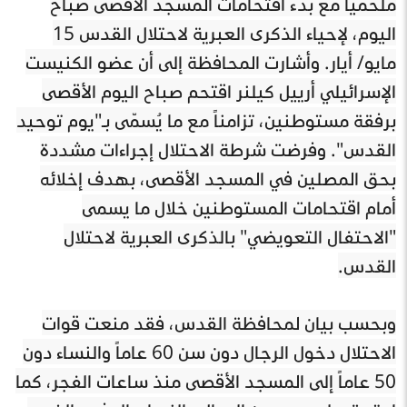
ملحمياً مع بدء اقتحامات المسجد الأقصى صباح
اليوم، لإحياء الذكرى العبرية لاحتلال القدس 15
مايو/ أيار. وأشارت المحافظة إلى أن عضو الكنيست
الإسرائيلي أرييل كيلنر اقتحم صباح اليوم الأقصى
برفقة مستوطنين، تزامناً مع ما يُسمّى بـ"يوم توحيد
القدس". وفرضت شرطة الاحتلال إجراءات مشددة
بحق المصلين في المسجد الأقصى، بهدف إخلائه
أمام اقتحامات المستوطنين خلال ما يسمى
"الاحتفال التعويضي" بالذكرى العبرية لاحتلال
القدس.
وبحسب بيان لمحافظة القدس، فقد منعت قوات
الاحتلال دخول الرجال دون سن 60 عاماً والنساء دون
50 عاماً إلى المسجد الأقصى منذ ساعات الفجر، كما