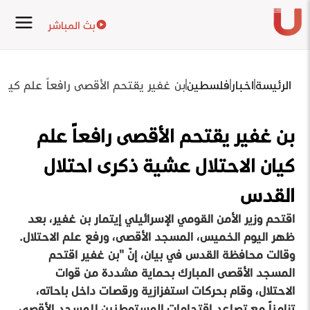
بث المباشر
الرئيسة
اخبار
فلسطين
بن غفير يقتحم الأقصى رافعاً علم كيان
بن غفير يقتحم الأقصى رافعاً علم
كيان الاحتلال عشية ذكرى احتلال
القدس
اقتحم وزير الأمن القومي الإسرائيلي إيتمار بن غفير، بعد
ظهر اليوم الخميس، المسجد الأقصى، ورفع علم الاحتلال.
وقالت محافظة القدس في بيان، إنّ "بن غفير اقتحم
المسجد الأقصى المبارك بحماية مشددة من قوات
الاحتلال، وقام بحركات استفزازية ورقصات داخل باحاته،
تزامناً مع تصاعد اقتحامات المستوطنين للمسجد الأقصى