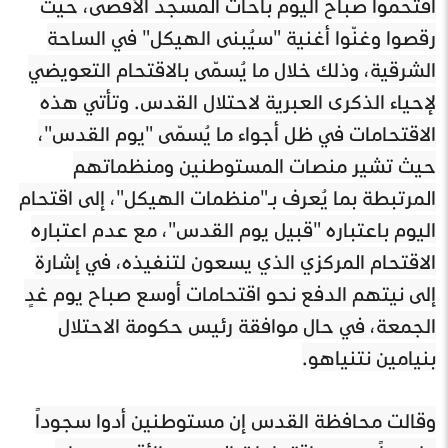
اقتحموا صباح اليوم باحات المسجد الأقصى، حيث
رقصوا وغنّوا أغنية "سيُبنى الهيكل" في الساحة
الشرقية، وذلك خلال ما يُسمّى بالاقتحام التعويضي
لإحياء الذكرى العبرية لاحتلال القدس. وتأتي هذه
الاقتحامات في ظل أجواء ما يُسمّى "يوم القدس"،
حيث تشير منصات المستوطنين ومنظماتهم
المرتبطة بما يُعرف بـ"منظمات الهيكل"، إلى اقتحام
اليوم باعتباره "قبيل يوم القدس"، مع عدم اعتباره
الاقتحام المركزي الذي يسعون لتنفيذه، في إشارة
إلى نيتهم الدفع نحو اقتحامات أوسع صباح يوم غدٍ
الجمعة، في حال موافقة رئيس حكومة الاحتلال
بنيامين نتنياهو.
وقالت محافظة القدس إن مستوطنين أدوا سجوداً