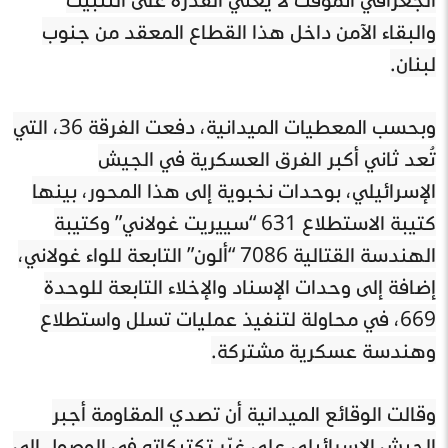
والبقاء الآمن داخل هذا القطاع المعقد من جنوب
لبنان.
وبحسب المعطيات الميدانية، دفعت الفرقة 36، التي
تُعد ثاني أكبر الفرق العسكرية في الجيش
الإسرائيلي، بوحدات نخبوية إلى هذا المحور، بينها
كتيبة الاستطلاع 631 “سييريت غولاني” وكتيبة
الهندسة القتالية 7086 “ألون” التابعة للواء غولاني،
إضافة إلى وحدات الإسناد والإخلاء التابعة للوحدة
669، في محاولة لتنفيذ عمليات تسلل واستطلاع
وهندسة عسكرية مشتركة.
وقالت الوقائع الميدانية أن تصدي المقاومة أجبر
الجيش الإسرائيلي على غيّر تكتيكاته في الوصول الى