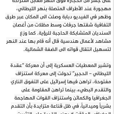
مهجورة عند الأطراف المتصلة بنهر الليطاني،
وظهر في الفيديو دبابة وصلت الى المكان عبر طرق
التفافية شقتها جرفات وسط مظلات من أغصان
السنديان المتشابكة الحاجبة للرؤية. كما وزع
مشاهد لأعمال هندسية قال أنه قام بها عند النهر
لتسهيل انتقال قواته الى الضفة الشمالية.
وتشير المعطيات العسكرية إلى أن معركة “عقدة
الليطاني – الحجير” تحولت إلى معركة استنزاف
مفتوحة، تراهن فيها إسرائيل على التفوق الناري
والتقدم البطيء، بينما تراهن المقاومة على
الجغرافيا والكمائن واستنزاف القوات المهاجمة
بشرياً وميدانياً، في ظل قناعة متزايدة بأن التقدم
الجغرافي المؤقت لا يعني القدرة على التثبيت