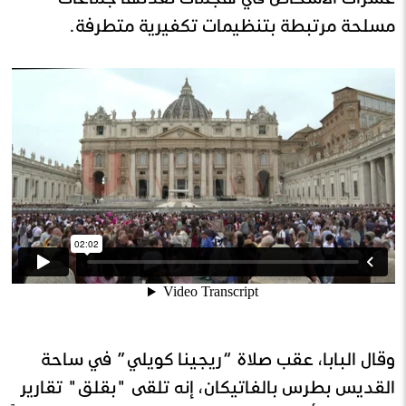
مسلحة مرتبطة بتنظيمات تكفيرية متطرفة.
وقال البابا، عقب صلاة “ريجينا كويلي” في ساحة
القديس بطرس بالفاتيكان، إنه تلقى "بقلق" تقارير