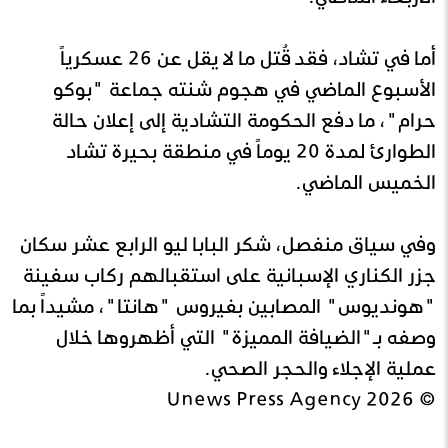
أما في تشاد، فقد قُتل ما لا يقل عن 26 عسكرياً
الأسبوع الماضي في هجوم شنته جماعة "بوكو
حرام"، ما دفع الحكومة التشادية إلى إعلان حالة
الطوارئ لمدة 20 يوماً في منطقة بحيرة تشاد
الخميس الماضي.
وفي سياق منفصل، شكر البابا ليو الرابع عشر سكان
جزر الكناري الإسبانية على استقبالهم ركاب سفينة
"هونديوس" المصابين بفيروس "هانتا"، مشيداً بما
وصفه بـ"الضيافة المميزة" التي أظهروها خلال
عملية الإجلاء والحجر الصحي.
© Unews Press Agency 2026