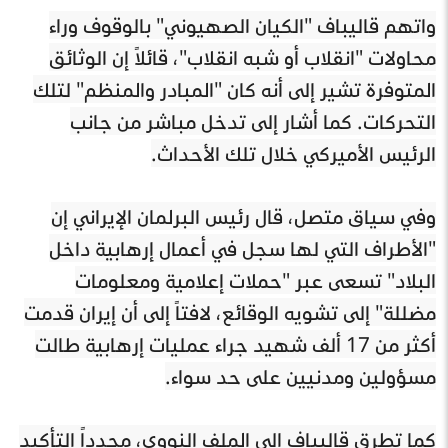
واتهم قاليباف "الكيان الصهيوني" بالوقوف وراء
محاولات "انقلاب أو شبه انقلاب"، قائلاً إن الوثائق
المتوفرة تشير إلى أنه كان "المبادر والمنظم" لتلك
التحركات. كما أشار إلى تدخل مباشر من جانب
الرئيس الأميركي خلال تلك الأحداث.
وفي سياق متصل، قال رئيس البرلمان الإيراني إن
"الأطراف التي لها سجل في أعمال إرهابية داخل
البلاد" تسعى عبر "حملات إعلامية ومعلومات
مضللة" إلى تشويه الوقائع، لافتاً إلى أن إيران قدمت
أكثر من 17 ألف شهيد جراء عمليات إرهابية طالت
مسؤولين ومدنيين على حد سواء.
كما تطرق قاليباف إلى الملف النووي، مجدداً التأكيد