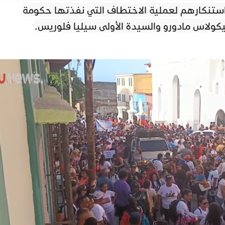
استنكارهم لعملية الاختطاف التي نفذتها حكومة
نيكولاس مادورو والسيدة الأولى سيليا فلوريس.