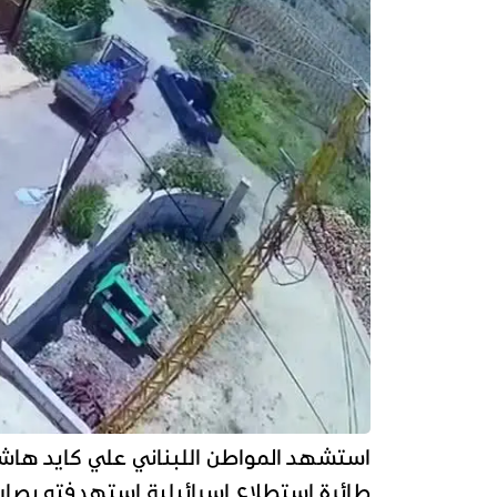
استشهد المواطن اللبناني علي كايد هاشم
طائرة استطلاع إسرائيلية استهدفته بصارو