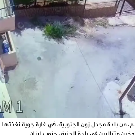
، من بلدة مجدل زون الجنوبية، في غارة جوية نفذتها
خين متتاليين في بلدة الحنية، جنوب لبنان.