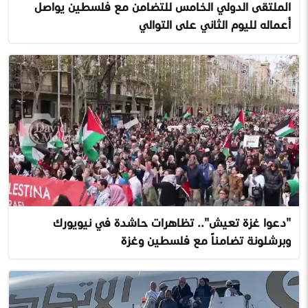
الملتقى الدولي الخامس للتضامن مع فلسطين يواصل
أعماله لليوم الثاني على التوالي
"دعوا غزة تعيش".. تظاهرات حاشدة في نيويورك
وبرشلونة تضامناً مع فلسطين وغزة