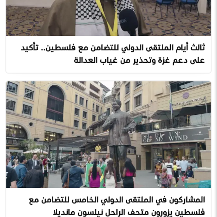
ثالث أيام الملتقى الدولي للتضامن مع فلسطين.. تأكيد
على دعم غزة وتحذير من غياب العدالة
المشاركون في الملتقى الدولي الخامس للتضامن مع
فلسطين يزورون متحف الراحل نيلسون مانديلا