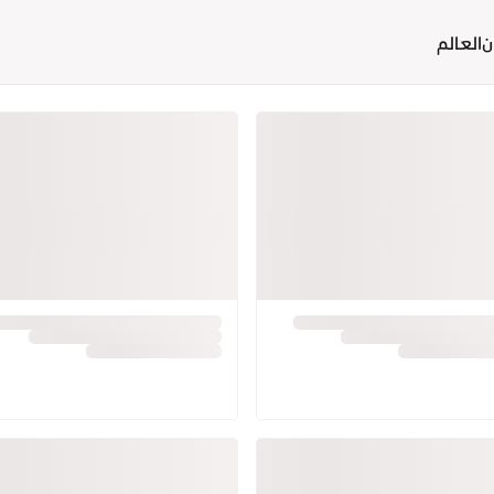
ن
العالم