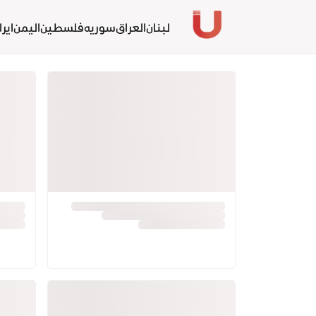
لبنان
العراق
سوريه
فلسطين
اليمن
ايرا